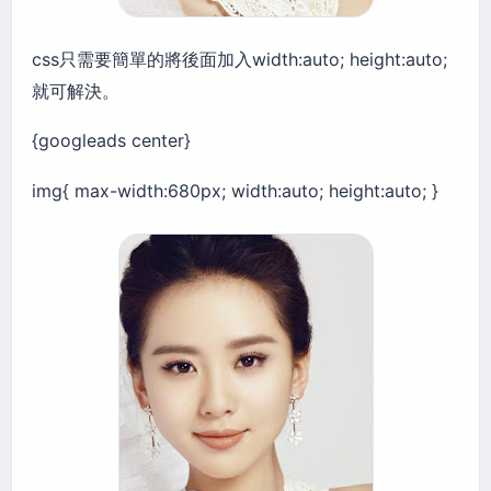
css只需要簡單的將後面加入width:auto; height:auto;
就可解決。
{googleads center}
img{ max-width:680px; width:auto; height:auto; }