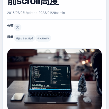
前scroll高度
2015/07/08
Updated
2023/01/29
admin
分類
文
標籤
#
javascript
#
jquery