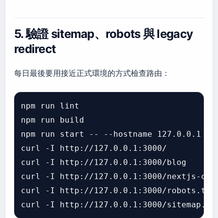
5. 驗證 sitemap、robots 與 legacy
redirect
每日最後要用接近正式環境的方式檢查路由：
npm run lint

npm run build

npm run start -- --hostname 127.0.0.1 --p
curl -I http://127.0.0.1:3000/

curl -I http://127.0.0.1:3000/blog

curl -I http://127.0.0.1:3000/nextjs-cont
curl -I http://127.0.0.1:3000/robots.txt
